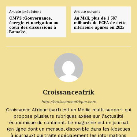
Article précédent
Article suivant
OMVS :Gouvernance,
Au Mali, plus de 1 587
énergie et navigation au
milliards de FCFA de dette
cœur des discussions à
intérieure apurés en 2025
Bamako
Croissanceafrik
http://croissanceafrique.com
Croissance Afrique (sarl) est un Média multi-support qui
propose plusieurs rubriques axées sur l’actualité
économique du continent. Le magazine est un journal
(en ligne dont un mensuel disponible dans les kiosques
à journaux) qui traite spécialement les informations