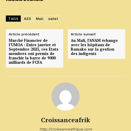
TAGS
AES
Mali
sahel
Article précédent
Article suivant
Marché Financier de
Au Mali, l’ANAM échange
l’UMOA : Entre janvier et
avec les hôpitaux de
Septembre 2025, ces Etats
Bamako sur la gestion
membres ont permis de
des indigents
franchir la barre de 9000
milliards de FCFA
Croissanceafrik
http://croissanceafrique.com