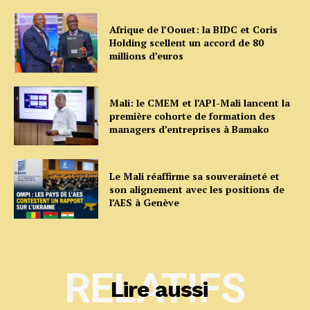
Afrique de l’Oouet: la BIDC et Coris
Holding scellent un accord de 80
millions d’euros
Mali: le CMEM et l’API-Mali lancent la
première cohorte de formation des
managers d’entreprises à Bamako
Le Mali réaffirme sa souveraineté et
son alignement avec les positions de
l’AES à Genève
RELATIFS
Lire aussi