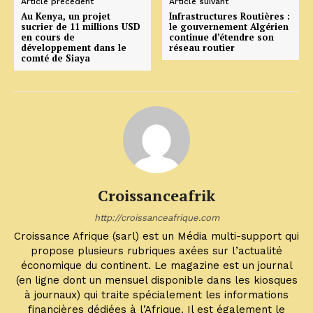
Article précédent
Article suivant
Au Kenya, un projet
Infrastructures Routières :
sucrier de 11 millions USD
le gouvernement Algérien
en cours de
continue d’étendre son
développement dans le
réseau routier
comté de Siaya
Croissanceafrik
http://croissanceafrique.com
Croissance Afrique (sarl) est un Média multi-support qui
propose plusieurs rubriques axées sur l’actualité
économique du continent. Le magazine est un journal
(en ligne dont un mensuel disponible dans les kiosques
à journaux) qui traite spécialement les informations
financières dédiées à l’Afrique. Il est également le