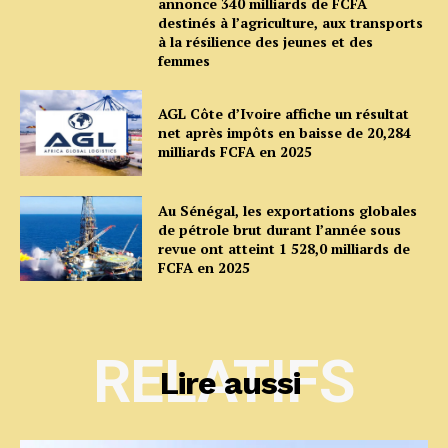
annonce 340 milliards de FCFA
destinés à l’agriculture, aux transports
à la résilience des jeunes et des
femmes
AGL Côte d’Ivoire affiche un résultat
net après impôts en baisse de 20,284
milliards FCFA en 2025
Au Sénégal, les exportations globales
de pétrole brut durant l’année sous
revue ont atteint 1 528,0 milliards de
FCFA en 2025
RELATIFS
Lire aussi