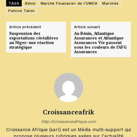
TAGS
Bénin
Marché Finanacier de l'UMOA
Marchés
Patrice Talon
Article précédent
Article suivant
Suspension des
Au Bénin, Atlantique
exportations céréalières
Assurances et Atlantique
au Niger: une réaction
Assurances Vie passent
stratégique
sous les couleurs de l’AFG
Assurances
Croissanceafrik
http://croissanceafrique.com
Croissance Afrique (sarl) est un Média multi-support qui
propose plusieurs rubriques axées sur l’actualité