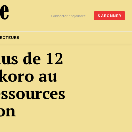
Connecter / rejoindre
S'ABONNER
ECTEURS
lus de 12
koro au
essources
ion