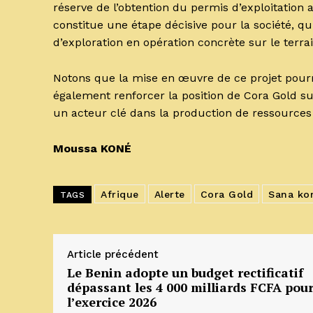
réserve de l’obtention du permis d’exploitation 
constitue une étape décisive pour la société, 
d’exploration en opération concrète sur le terra
Notons que la mise en œuvre de ce projet pourr
également renforcer la position de Cora Gold su
un acteur clé dans la production de ressources 
Moussa KONÉ
Afrique
Alerte
Cora Gold
Sana ko
TAGS
Article précédent
Le Benin adopte un budget rectificatif
dépassant les 4 000 milliards FCFA pou
l’exercice 2026