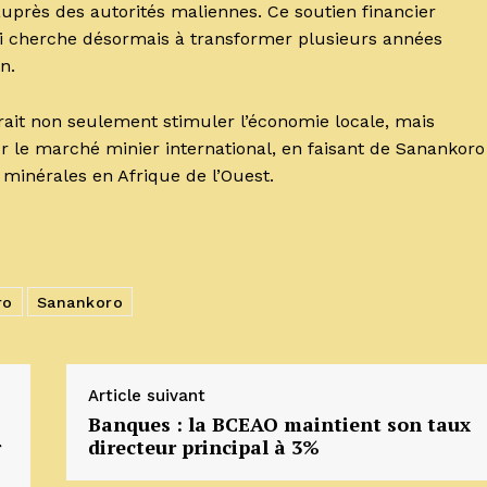
auprès des autorités maliennes. Ce soutien financier
qui cherche désormais à transformer plusieurs années
in.
ait non seulement stimuler l’économie locale, mais
r le marché minier international, en faisant de Sanankoro
minérales en Afrique de l’Ouest.
ro
Sanankoro
Article suivant
Banques : la BCEAO maintient son taux
r
directeur principal à 3%