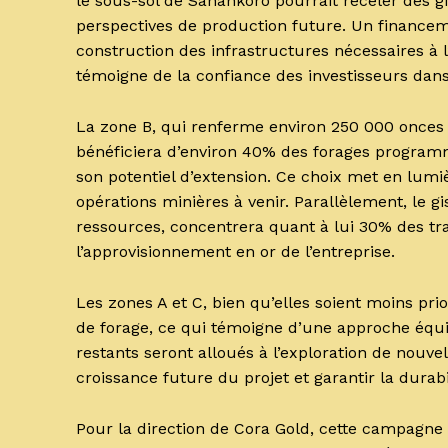
le sous-sol de Sanankoro pourrait receler des 
perspectives de production future. Un financem
construction des infrastructures nécessaires à l
témoigne de la confiance des investisseurs dans 
La zone B, qui renferme environ 250 000 onces d
bénéficiera d’environ 40% des forages programm
son potentiel d’extension. Ce choix met en lumi
opérations minières à venir. Parallèlement, le 
ressources, concentrera quant à lui 30% des trav
l’approvisionnement en or de l’entreprise.
Les zones A et C, bien qu’elles soient moins pr
de forage, ce qui témoigne d’une approche équil
restants seront alloués à l’exploration de nouve
croissance future du projet et garantir la durabi
Pour la direction de Cora Gold, cette campagne 