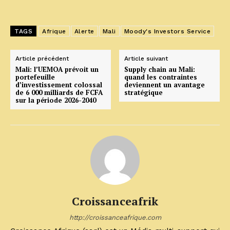
TAGS
Afrique
Alerte
Mali
Moody's Investors Service
Article précédent
Article suivant
Mali: l’UEMOA prévoit un
Supply chain au Mali:
portefeuille
quand les contraintes
d’investissement colossal
deviennent un avantage
de 6 000 milliards de FCFA
stratégique
sur la période 2026-2040
Croissanceafrik
http://croissanceafrique.com