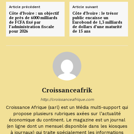
Article précédent
Article suivant
Côte d’Ivoire : un objectif
Côte d’Ivoire : le trésor
de près de 6000 milliards
public encaisse un
de FCFA fixé par
Eurobond de 1,3 milliards
l’administration fiscale
de dollars d’une maturité
pour 2026
de 15 ans
Croissanceafrik
http://croissanceafrique.com
Croissance Afrique (sarl) est un Média multi-support qui
propose plusieurs rubriques axées sur l’actualité
économique du continent. Le magazine est un journal
(en ligne dont un mensuel disponible dans les kiosques
à journaux) qui traite spécialement les informations